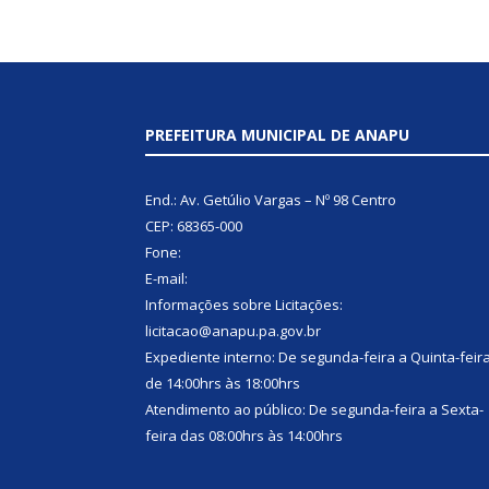
PREFEITURA MUNICIPAL DE ANAPU
End.: Av. Getúlio Vargas – Nº 98 Centro
CEP: 68365-000
Fone:
E-mail:
Informações sobre Licitações:
licitacao@anapu.pa.gov.br
Expediente interno: De segunda-feira a Quinta-feir
de 14:00hrs às 18:00hrs
Atendimento ao público: De segunda-feira a Sexta-
feira das 08:00hrs às 14:00hrs