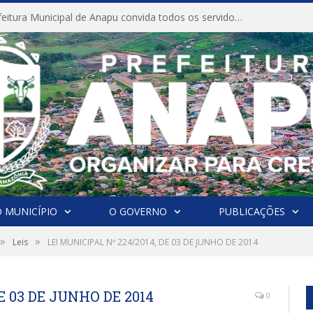
CONVITE A Prefeitura Municipal de Anapu convida todos os servidores públicos municipais para participarem da Audiência Pública de discussão da Lei de Diretrizes Orçamentárias (LDO), importante instrumento de planejamento das ações e investimentos da Administração Pública para o próximo exercício financeiro.
 MUNICÍPIO
O GOVERNO
PUBLICAÇÕES
»
»
Leis
LEI MUNICIPAL Nº 224/2014, DE 03 DE JUNHO DE 2014
E 03 DE JUNHO DE 2014
0