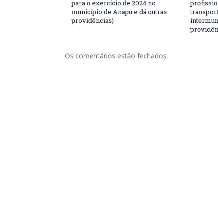
para o exercício de 2024 no
profissio
município de Anapu e dá outras
transport
providências)
intermuni
providên
Os comentários estão fechados.