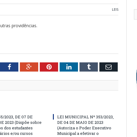
LEIS
utras providências.
tter
Facebook
Google+
Pinterest
LinkedIn
Tumblr
Email
55/2023, DE 07 DE
LEI MUNICIPAL Nº 353/2023,
E 2023 (Dispõe sobre
DE 04 DE MAIO DE 2023
os dos estudantes
(Autoriza o Poder Executivo
ários e/ou cursos
Municipal a efetivar o