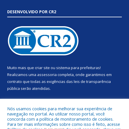
DESENVOLVIDO POR CR2
Muito mais que
criar site
ou
sistema para prefeituras
!
Realizamos uma
assessoria
completa, onde garantimos em
contrato que todas as exigências das
leis de transparência
pública
serão atendidas.
Conheça o
PNTP
e o
Radar da Transparência Pública
Nós usamos cookies para melhorar sua experiência de
navegação no portal. Ao utilizar nosso portal, você
concorda com a política de monitoramento de cookies.
Para ter mais informações sobre como isso é feito, acesse