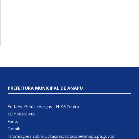
PREFEITURA MUNICIPAL DE ANAPU
End.: Av. Getúlio Vargas – Nº 98 Centro
CEP: 68365-000
Fone:
E-mail:
Informações sobre Licitações: licitacao@anapu.pa.gov.br