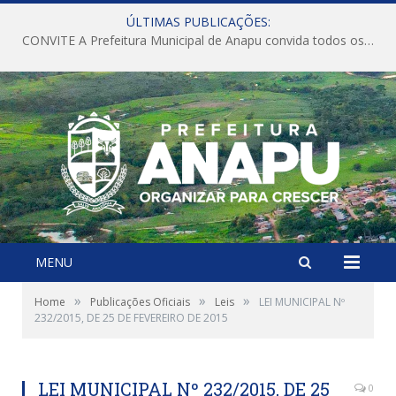
ÚLTIMAS PUBLICAÇÕES:
CONVITE A Prefeitura Municipal de Anapu convida todos os servidores públicos municipais para participarem da Audiência Pública de discussão da Lei de Diretrizes Orçamentárias (LDO), importante instrumento de planejamento das ações e investimentos da Administração Pública para o próximo exercício financeiro.
MENU
»
»
»
Home
Publicações Oficiais
Leis
LEI MUNICIPAL Nº
232/2015, DE 25 DE FEVEREIRO DE 2015
LEI MUNICIPAL Nº 232/2015, DE 25
0