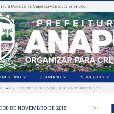
CONVITE A Prefeitura Municipal de Anapu convida todos os servidores públicos municipais para participarem da Audiência Pública de discussão da Lei de Diretrizes Orçamentárias (LDO), importante instrumento de planejamento das ações e investimentos da Administração Pública para o próximo exercício financeiro.
 MUNICÍPIO
O GOVERNO
PUBLICAÇÕES
»
»
Leis
LEI MUNICIPAL Nº 237/2015, DE 30 DE NOVEMBRO DE 2015
DE 30 DE NOVEMBRO DE 2015
0