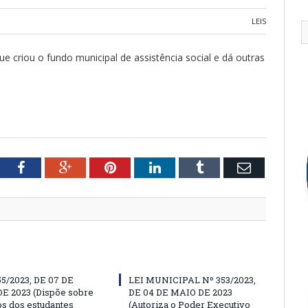
LEIS
e criou o fundo municipal de assistência social e dá outras
tter
Facebook
Google+
Pinterest
LinkedIn
Tumblr
Email
55/2023, DE 07 DE
LEI MUNICIPAL Nº 353/2023,
E 2023 (Dispõe sobre
DE 04 DE MAIO DE 2023
os dos estudantes
(Autoriza o Poder Executivo