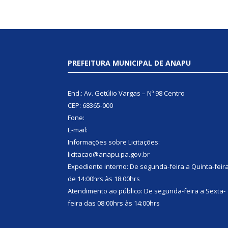
PREFEITURA MUNICIPAL DE ANAPU
End.: Av. Getúlio Vargas – Nº 98 Centro
CEP: 68365-000
Fone:
E-mail:
Informações sobre Licitações:
licitacao@anapu.pa.gov.br
Expediente interno: De segunda-feira a Quinta-feir
de 14:00hrs às 18:00hrs
Atendimento ao público: De segunda-feira a Sexta-
feira das 08:00hrs às 14:00hrs