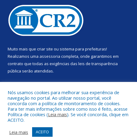
Muito mais que
criar site
ou
sistema para prefeituras
!
Realizamos uma
assessoria
completa, onde garantimos em
contrato que todas as exigências das
leis de transparência
pública
serão atendidas.
Conheça o
PNTP
e o
Radar da Transparência Pública
Nós usamos cookies para melhorar sua experiência de
navegação no portal. Ao utilizar nosso portal, você
concorda com a política de monitoramento de cookies.
Para ter mais informações sobre como isso é feito, acesse
Política de cookies (
Leia mais
). Se você concorda, clique em
Todos os direitos reservados a Prefeitura Municipal de Anapu.
ACEITO.
Mapa do Site
Acessar Área Administrativa
Leia mais
ACEITO