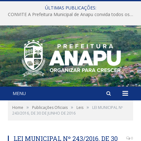
ÚLTIMAS PUBLICAÇÕES:
CONVITE A Prefeitura Municipal de Anapu convida todos os servidores públicos municipais para participarem da Audiência Pública de discussão da Lei de Diretrizes Orçamentárias (LDO), importante instrumento de planejamento das ações e investimentos da Administração Pública para o próximo exercício financeiro.
MENU
»
»
»
Home
Publicações Oficiais
Leis
LEI MUNICIPAL Nº
243/2016, DE 30 DE JUNHO DE 2016
LEI MUNICIPAL Nº 243/2016, DE 30
0