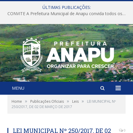
ÚLTIMAS PUBLICAÇÕES:
CONVITE A Prefeitura Municipal de Anapu convida todos os servidores públicos municipais para participarem da Audiência Pública de discussão da Lei de Diretrizes Orçamentárias (LDO), importante instrumento de planejamento das ações e investimentos da Administração Pública para o próximo exercício financeiro.
MENU
»
»
»
Home
Publicações Oficiais
Leis
LEI MUNICIPAL Nº
250/2017, DE 02 DE MARÇO DE 2017
LEI MUNICIPAL Nº 250/2017, DE 02
0