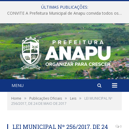
ÚLTIMAS PUBLICAÇÕES:
CONVITE A Prefeitura Municipal de Anapu convida todos os servidores públicos municipais para participarem da Audiência Pública de discussão da Lei de Diretrizes Orçamentárias (LDO), importante instrumento de planejamento das ações e investimentos da Administração Pública para o próximo exercício financeiro.
MENU
»
»
»
Home
Publicações Oficiais
Leis
LEI MUNICIPAL Nº
256/2017, DE 24 DE MAIO DE 2017
LEI MUNICIPAL Nº 256/2017, DE 24
0