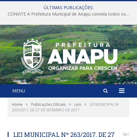
ÚLTIMAS PUBLICAÇÕES:
CONVITE A Prefeitura Municipal de Anapu convida todos os servidores públicos municipais para participarem da Audiência Pública de discussão da Lei de Diretrizes Orçamentárias (LDO), importante instrumento de planejamento das ações e investimentos da Administração Pública para o próximo exercício financeiro.
MENU
»
»
»
Home
Publicações Oficiais
Leis
LEI MUNICIPAL Nº
263/2017, DE 27 DE SETEMBRO DE 2017
LEI MUNICIPAL Nº 263/2017, DE 27
0