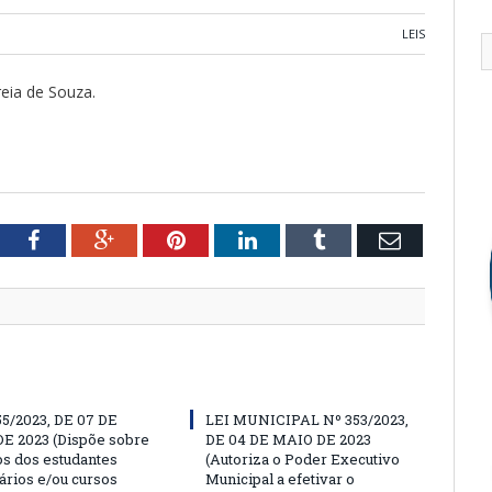
LEIS
eia de Souza.
tter
Facebook
Google+
Pinterest
LinkedIn
Tumblr
Email
55/2023, DE 07 DE
LEI MUNICIPAL Nº 353/2023,
E 2023 (Dispõe sobre
DE 04 DE MAIO DE 2023
os dos estudantes
(Autoriza o Poder Executivo
ários e/ou cursos
Municipal a efetivar o