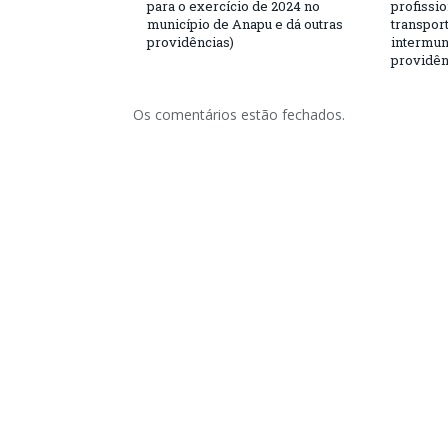
para o exercício de 2024 no
profissio
município de Anapu e dá outras
transport
providências)
intermuni
providên
Os comentários estão fechados.