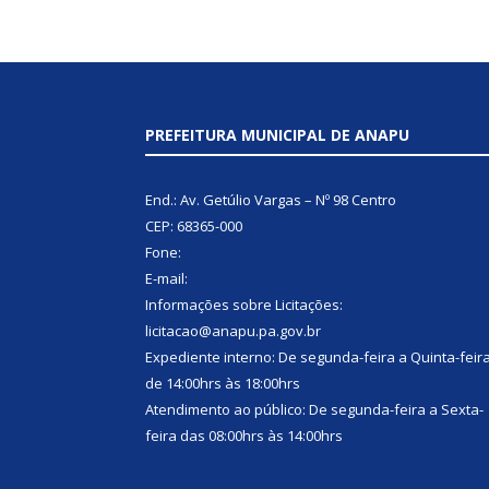
PREFEITURA MUNICIPAL DE ANAPU
End.: Av. Getúlio Vargas – Nº 98 Centro
CEP: 68365-000
Fone:
E-mail:
Informações sobre Licitações:
licitacao@anapu.pa.gov.br
Expediente interno: De segunda-feira a Quinta-feir
de 14:00hrs às 18:00hrs
Atendimento ao público: De segunda-feira a Sexta-
feira das 08:00hrs às 14:00hrs