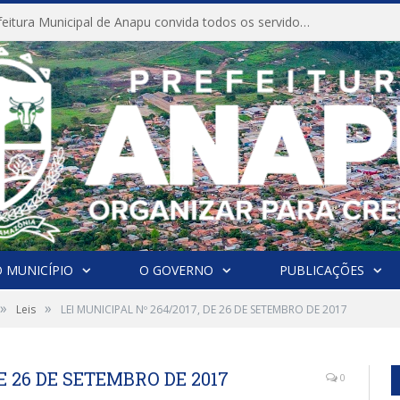
CONVITE A Prefeitura Municipal de Anapu convida todos os servidores públicos municipais para participarem da Audiência Pública de discussão da Lei de Diretrizes Orçamentárias (LDO), importante instrumento de planejamento das ações e investimentos da Administração Pública para o próximo exercício financeiro.
 MUNICÍPIO
O GOVERNO
PUBLICAÇÕES
»
»
Leis
LEI MUNICIPAL Nº 264/2017, DE 26 DE SETEMBRO DE 2017
DE 26 DE SETEMBRO DE 2017
0