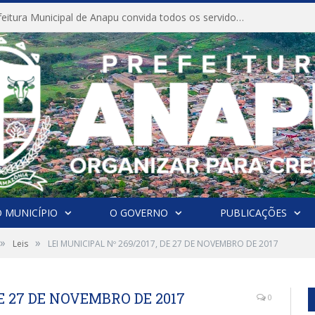
CONVITE A Prefeitura Municipal de Anapu convida todos os servidores públicos municipais para participarem da Audiência Pública de discussão da Lei de Diretrizes Orçamentárias (LDO), importante instrumento de planejamento das ações e investimentos da Administração Pública para o próximo exercício financeiro.
 MUNICÍPIO
O GOVERNO
PUBLICAÇÕES
»
»
Leis
LEI MUNICIPAL Nº 269/2017, DE 27 DE NOVEMBRO DE 2017
DE 27 DE NOVEMBRO DE 2017
0