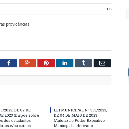
LEIS
ras providências.
tter
Facebook
Google+
Pinterest
LinkedIn
Tumblr
Email
55/2023, DE 07 DE
LEI MUNICIPAL Nº 353/2023,
E 2023 (Dispõe sobre
DE 04 DE MAIO DE 2023
os dos estudantes
(Autoriza o Poder Executivo
ários e/ou cursos
Municipal a efetivar o