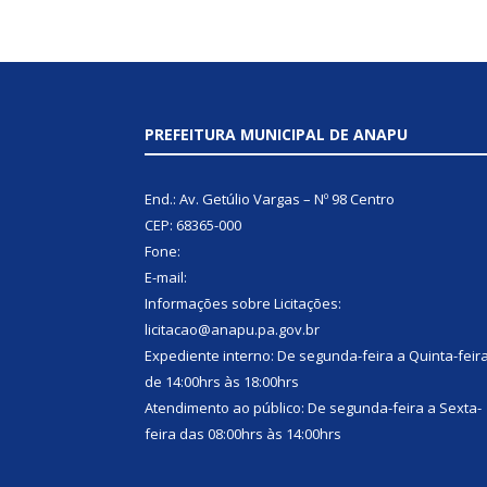
PREFEITURA MUNICIPAL DE ANAPU
End.: Av. Getúlio Vargas – Nº 98 Centro
CEP: 68365-000
Fone:
E-mail:
Informações sobre Licitações:
licitacao@anapu.pa.gov.br
Expediente interno: De segunda-feira a Quinta-feir
de 14:00hrs às 18:00hrs
Atendimento ao público: De segunda-feira a Sexta-
feira das 08:00hrs às 14:00hrs