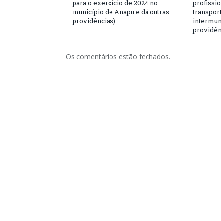
para o exercício de 2024 no
profissio
município de Anapu e dá outras
transport
providências)
intermuni
providên
Os comentários estão fechados.