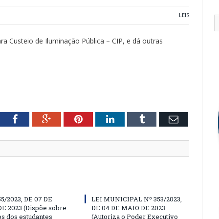
LEIS
ra Custeio de Iluminação Pública – CIP, e dá outras
tter
Facebook
Google+
Pinterest
LinkedIn
Tumblr
Email
55/2023, DE 07 DE
LEI MUNICIPAL Nº 353/2023,
E 2023 (Dispõe sobre
DE 04 DE MAIO DE 2023
os dos estudantes
(Autoriza o Poder Executivo