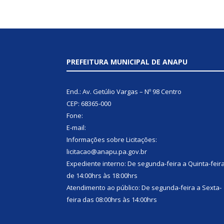
PREFEITURA MUNICIPAL DE ANAPU
End.: Av. Getúlio Vargas – Nº 98 Centro
CEP: 68365-000
Fone:
E-mail:
Informações sobre Licitações:
licitacao@anapu.pa.gov.br
Expediente interno: De segunda-feira a Quinta-feir
de 14:00hrs às 18:00hrs
Atendimento ao público: De segunda-feira a Sexta-
feira das 08:00hrs às 14:00hrs