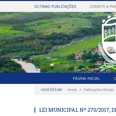
ÚLTIMAS PUBLICAÇÕES:
PÁGINA INICIAL
O
»
VOCÊ ESTÁ EM:
Home
Publicações Oficiais
LEI MUNICIPAL Nº 270/2017, D