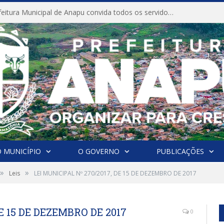
CONVITE A Prefeitura Municipal de Anapu convida todos os servidores públicos municipais para participarem da Audiência Pública de discussão da Lei de Diretrizes Orçamentárias (LDO), importante instrumento de planejamento das ações e investimentos da Administração Pública para o próximo exercício financeiro.
 MUNICÍPIO
O GOVERNO
PUBLICAÇÕES
»
»
Leis
LEI MUNICIPAL Nº 270/2017, DE 15 DE DEZEMBRO DE 2017
E 15 DE DEZEMBRO DE 2017
0