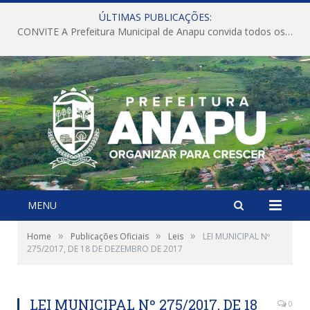
ÚLTIMAS PUBLICAÇÕES:
CONVITE A Prefeitura Municipal de Anapu convida todos os servidores públicos municipais para participarem da Audiência Pública de discussão da Lei de Diretrizes Orçamentárias (LDO), importante instrumento de planejamento das ações e investimentos da Administração Pública para o próximo exercício financeiro.
MENU
»
»
»
Home
Publicações Oficiais
Leis
LEI MUNICIPAL Nº
275/2017, DE 18 DE DEZEMBRO DE 2017
LEI MUNICIPAL Nº 275/2017, DE 18
0