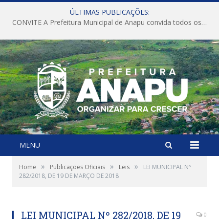
ÚLTIMAS PUBLICAÇÕES:
CONVITE A Prefeitura Municipal de Anapu convida todos os servidores públicos municipais para participarem da Audiência Pública de discussão da Lei de Diretrizes Orçamentárias (LDO), importante instrumento de planejamento das ações e investimentos da Administração Pública para o próximo exercício financeiro.
MENU
»
»
»
Home
Publicações Oficiais
Leis
LEI MUNICIPAL Nº
282/2018, DE 19 DE MARÇO DE 2018
LEI MUNICIPAL Nº 282/2018, DE 19
0