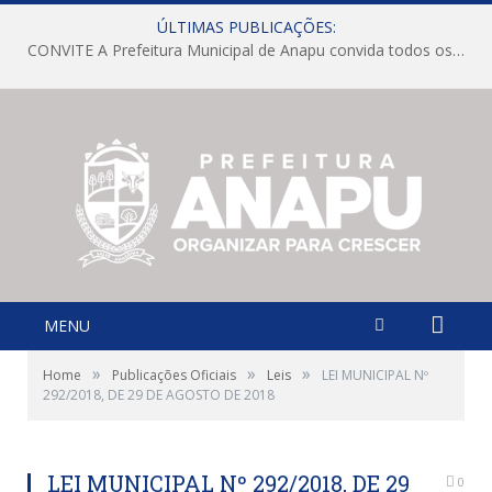
ÚLTIMAS PUBLICAÇÕES:
CONVITE A Prefeitura Municipal de Anapu convida todos os servidores públicos municipais para participarem da Audiência Pública de discussão da Lei de Diretrizes Orçamentárias (LDO), importante instrumento de planejamento das ações e investimentos da Administração Pública para o próximo exercício financeiro.
MENU
»
»
»
Home
Publicações Oficiais
Leis
LEI MUNICIPAL Nº
292/2018, DE 29 DE AGOSTO DE 2018
LEI MUNICIPAL Nº 292/2018, DE 29
0