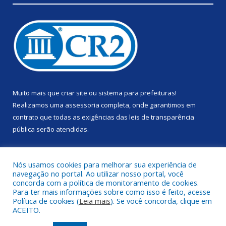
Muito mais que
criar site
ou
sistema para prefeituras
!
Realizamos uma
assessoria
completa, onde garantimos em
contrato que todas as exigências das
leis de transparência
pública
serão atendidas.
Conheça o
PNTP
e o
Radar da Transparência Pública
Nós usamos cookies para melhorar sua experiência de
navegação no portal. Ao utilizar nosso portal, você
concorda com a política de monitoramento de cookies.
Para ter mais informações sobre como isso é feito, acesse
Política de cookies (
Leia mais
). Se você concorda, clique em
Todos os direitos reservados a Prefeitura Municipal de Anapu.
ACEITO.