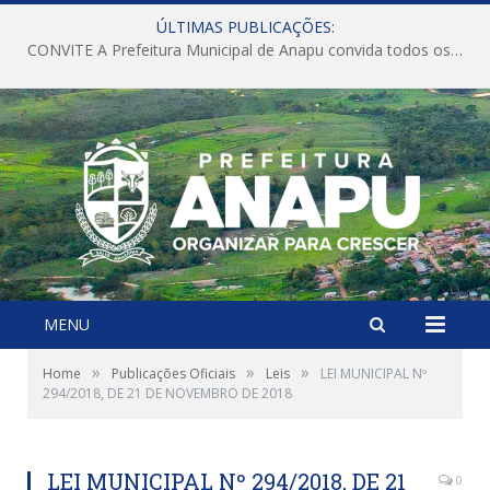
ÚLTIMAS PUBLICAÇÕES:
CONVITE A Prefeitura Municipal de Anapu convida todos os servidores públicos municipais para participarem da Audiência Pública de discussão da Lei de Diretrizes Orçamentárias (LDO), importante instrumento de planejamento das ações e investimentos da Administração Pública para o próximo exercício financeiro.
MENU
»
»
»
Home
Publicações Oficiais
Leis
LEI MUNICIPAL Nº
294/2018, DE 21 DE NOVEMBRO DE 2018
LEI MUNICIPAL Nº 294/2018, DE 21
0