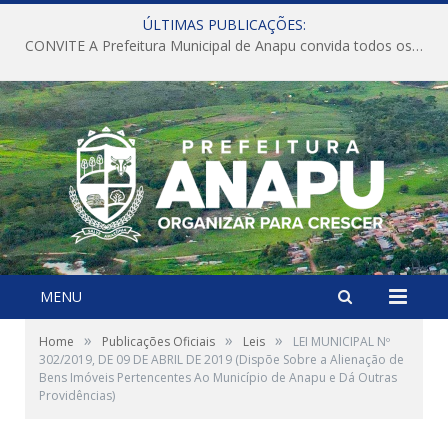
ÚLTIMAS PUBLICAÇÕES:
CONVITE A Prefeitura Municipal de Anapu convida todos os servidores públicos municipais para participarem da Audiência Pública de discussão da Lei de Diretrizes Orçamentárias (LDO), importante instrumento de planejamento das ações e investimentos da Administração Pública para o próximo exercício financeiro.
MENU
»
»
»
Home
Publicações Oficiais
Leis
LEI MUNICIPAL Nº
302/2019, DE 09 DE ABRIL DE 2019 (Dispõe Sobre a Alienação de
Bens Imóveis Pertencentes Ao Município de Anapu e Dá Outras
Providências)