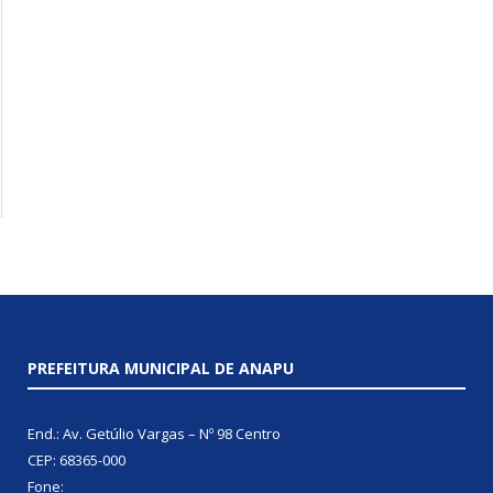
PREFEITURA MUNICIPAL DE ANAPU
End.: Av. Getúlio Vargas – Nº 98 Centro
CEP: 68365-000
Fone: