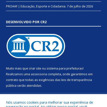
PROAAF | Educação, Esporte e Cidadania.
7 de julho de 2026
DESENVOLVIDO POR CR2
Muito mais que
criar site
ou
sistema para prefeituras
!
Realizamos uma
assessoria
completa, onde garantimos em
contrato que todas as exigências das
leis de transparência
pública
serão atendidas.
Conheça o
PNTP
e o
Radar da Transparência Pública
Nós usamos cookies para melhorar sua experiência de
navegação no portal. Ao utilizar nosso portal, você