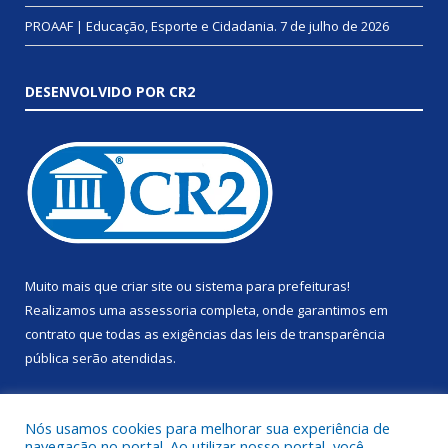
PROAAF | Educação, Esporte e Cidadania.
7 de julho de 2026
DESENVOLVIDO POR CR2
Muito mais que
criar site
ou
sistema para prefeituras
!
Realizamos uma
assessoria
completa, onde garantimos em
contrato que todas as exigências das
leis de transparência
pública
serão atendidas.
Conheça o
PNTP
e o
Radar da Transparência Pública
Nós usamos cookies para melhorar sua experiência de
navegação no portal. Ao utilizar nosso portal, você