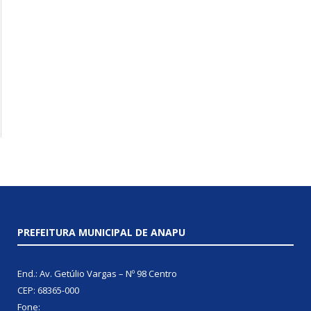
PREFEITURA MUNICIPAL DE ANAPU
End.: Av. Getúlio Vargas – Nº 98 Centro
CEP: 68365-000
Fone: