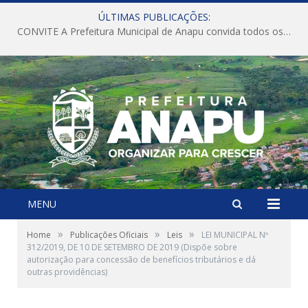
ÚLTIMAS PUBLICAÇÕES:
CONVITE A Prefeitura Municipal de Anapu convida todos os servidores públicos municipais para participarem da Audiência Pública de discussão da Lei de Diretrizes Orçamentárias (LDO), importante instrumento de planejamento das ações e investimentos da Administração Pública para o próximo exercício financeiro.
MENU
»
»
»
Home
Publicações Oficiais
Leis
LEI MUNICIPAL Nº
312/2019, DE 10 DE SETEMBRO DE 2019 (Dispõe sobre
autorização para concessão de benefícios tributários e dá
outras providências)