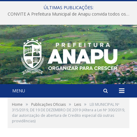
ÚLTIMAS PUBLICAÇÕES:
CONVITE A Prefeitura Municipal de Anapu convida todos os servidores públicos municipais para participarem da Audiência Pública de discussão da Lei de Diretrizes Orçamentárias (LDO), importante instrumento de planejamento das ações e investimentos da Administração Pública para o próximo exercício financeiro.
MENU
»
»
»
Home
Publicações Oficiais
Leis
LEI MUNICIPAL Nº
315/2019, DE 19 DE DEZEMBRO DE 2019 (Altera a Lei Nº 300/2019,
dar autorização de abertura de Credito especial dá outras
providências)