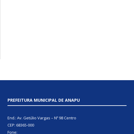
PREFEITURA MUNICIPAL DE ANAPU
End.: Av. Getúlio Vargas – Nº 98 Centro
CEP: 68365-000
Fone: