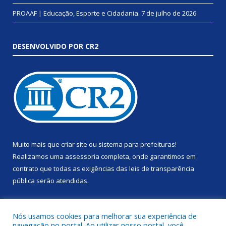
PROAAF | Educação, Esporte e Cidadania.
7 de julho de 2026
DESENVOLVIDO POR CR2
Muito mais que
criar site
ou
sistema para prefeituras
!
Realizamos uma
assessoria
completa, onde garantimos em
contrato que todas as exigências das
leis de transparência
pública
serão atendidas.
Conheça o
PNTP
e o
Radar da Transparência Pública
Nós usamos cookies para melhorar sua experiência de
navegação no portal. Ao utilizar nosso portal, você