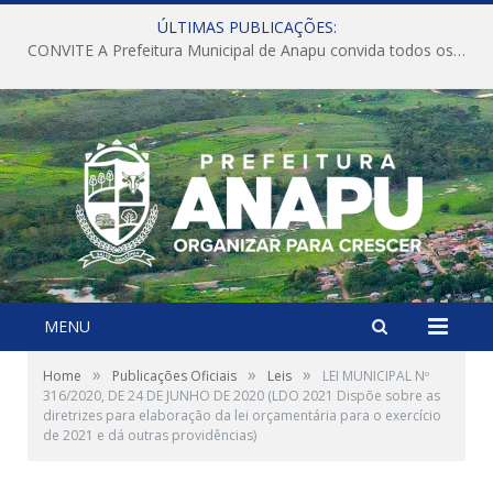
ÚLTIMAS PUBLICAÇÕES:
CONVITE A Prefeitura Municipal de Anapu convida todos os servidores públicos municipais para participarem da Audiência Pública de discussão da Lei de Diretrizes Orçamentárias (LDO), importante instrumento de planejamento das ações e investimentos da Administração Pública para o próximo exercício financeiro.
MENU
»
»
»
Home
Publicações Oficiais
Leis
LEI MUNICIPAL Nº
316/2020, DE 24 DE JUNHO DE 2020 (LDO 2021 Dispõe sobre as
diretrizes para elaboração da lei orçamentária para o exercício
de 2021 e dá outras providências)