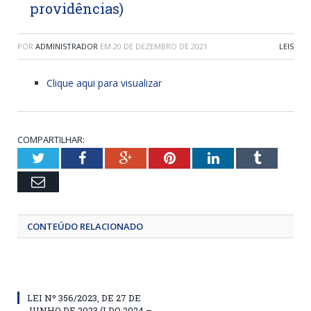
providências)
POR
ADMINISTRADOR
EM
20 DE DEZEMBRO DE 2021
LEIS
Clique aqui para visualizar
COMPARTILHAR:
Twitter
Facebook
Google+
Pinterest
LinkedIn
Tumblr
Email
CONTEÚDO RELACIONADO
LEI Nº 356/2023, DE 27 DE
JUNHO DE 2023 (LDO 2024 –