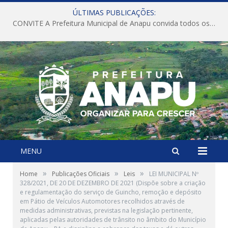
ÚLTIMAS PUBLICAÇÕES:
CONVITE A Prefeitura Municipal de Anapu convida todos os servidores públicos municipais para participarem da Audiência Pública de discussão da Lei de Diretrizes Orçamentárias (LDO), importante instrumento de planejamento das ações e investimentos da Administração Pública para o próximo exercício financeiro.
MENU
»
»
»
Home
Publicações Oficiais
Leis
LEI MUNICIPAL Nº
328/2021, DE 20 DE DEZEMBRO DE 2021 (Dispõe sobre a criação
e regulamentação do serviço de Guincho, remoção e depósito
em Pátio de Veículos Automotores recolhidos através de
medidas administrativas, previstas na legislação pertinente,
aplicadas pelas autoridades de trânsito no âmbito do Município