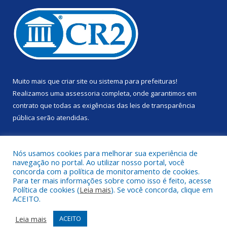
Muito mais que
criar site
ou
sistema para prefeituras
!
Realizamos uma
assessoria
completa, onde garantimos em
contrato que todas as exigências das
leis de transparência
pública
serão atendidas.
Conheça o
PNTP
e o
Radar da Transparência Pública
Nós usamos cookies para melhorar sua experiência de
navegação no portal. Ao utilizar nosso portal, você
concorda com a política de monitoramento de cookies.
Para ter mais informações sobre como isso é feito, acesse
Política de cookies (
Leia mais
). Se você concorda, clique em
Todos os direitos reservados a Prefeitura Municipal de Anapu.
ACEITO.
Mapa do Site
Acessar Área Administrativa
Leia mais
ACEITO