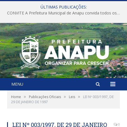
ÚLTIMAS PUBLICAÇÕES:
CONVITE A Prefeitura Municipal de Anapu convida todos os servidores públicos municipais para participarem da Audiência Pública de discussão da Lei de Diretrizes Orçamentárias (LDO), importante instrumento de planejamento das ações e investimentos da Administração Pública para o próximo exercício financeiro.
MENU
»
»
»
Home
Publicações Oficiais
Leis
LEI Nº 003/1997, DE
29 DE JANEIRO DE 1997
LEI Nº 003/1997, DE 29 DE JANEIRO
0