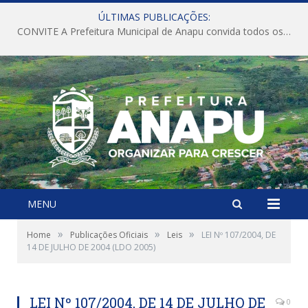
ÚLTIMAS PUBLICAÇÕES:
CONVITE A Prefeitura Municipal de Anapu convida todos os servidores públicos municipais para participarem da Audiência Pública de discussão da Lei de Diretrizes Orçamentárias (LDO), importante instrumento de planejamento das ações e investimentos da Administração Pública para o próximo exercício financeiro.
MENU
»
»
»
Home
Publicações Oficiais
Leis
LEI Nº 107/2004, DE
14 DE JULHO DE 2004 (LDO 2005)
LEI Nº 107/2004, DE 14 DE JULHO DE
0