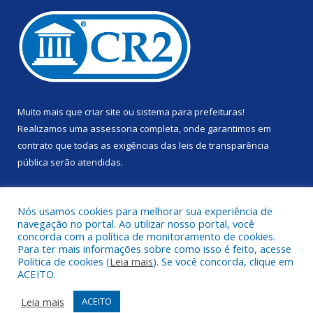
Muito mais que
criar site
ou
sistema para prefeituras
!
Realizamos uma
assessoria
completa, onde garantimos em
contrato que todas as exigências das
leis de transparência
pública
serão atendidas.
Conheça o
PNTP
e o
Radar da Transparência Pública
Nós usamos cookies para melhorar sua experiência de
navegação no portal. Ao utilizar nosso portal, você
concorda com a política de monitoramento de cookies.
Para ter mais informações sobre como isso é feito, acesse
Política de cookies (
Leia mais
). Se você concorda, clique em
Todos os direitos reservados a Prefeitura Municipal de Anapu.
ACEITO.
Mapa do Site
Acessar Área Administrativa
Leia mais
ACEITO