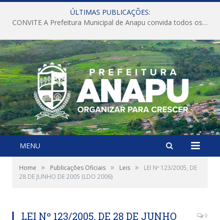
ÚLTIMAS PUBLICAÇÕES:
CONVITE A Prefeitura Municipal de Anapu convida todos os servidores públicos municipais para participarem da Audiência Pública de discussão da Lei de Diretrizes Orçamentárias (LDO), importante instrumento de planejamento das ações e investimentos da Administração Pública para o próximo exercício financeiro.
MENU
»
»
»
Home
Publicações Oficiais
Leis
LEI Nº 123/2005, DE
28 DE JUNHO DE 2005 (LDO 2006)
LEI Nº 123/2005, DE 28 DE JUNHO
0