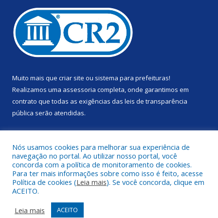
Muito mais que
criar site
ou
sistema para prefeituras
!
Realizamos uma
assessoria
completa, onde garantimos em
contrato que todas as exigências das
leis de transparência
pública
serão atendidas.
Conheça o
PNTP
e o
Radar da Transparência Pública
Nós usamos cookies para melhorar sua experiência de
navegação no portal. Ao utilizar nosso portal, você
concorda com a política de monitoramento de cookies.
Para ter mais informações sobre como isso é feito, acesse
Política de cookies (
Leia mais
). Se você concorda, clique em
Todos os direitos reservados a Prefeitura Municipal de Anapu.
ACEITO.
Mapa do Site
Acessar Área Administrativa
Leia mais
ACEITO