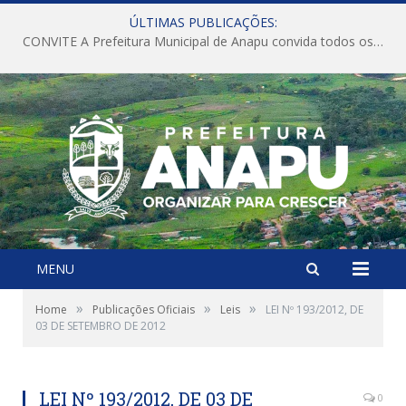
ÚLTIMAS PUBLICAÇÕES:
CONVITE A Prefeitura Municipal de Anapu convida todos os servidores públicos municipais para participarem da Audiência Pública de discussão da Lei de Diretrizes Orçamentárias (LDO), importante instrumento de planejamento das ações e investimentos da Administração Pública para o próximo exercício financeiro.
MENU
»
»
»
Home
Publicações Oficiais
Leis
LEI Nº 193/2012, DE
03 DE SETEMBRO DE 2012
LEI Nº 193/2012, DE 03 DE
0