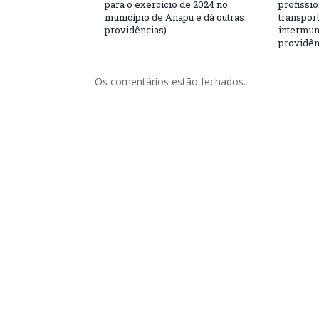
para o exercício de 2024 no
profissio
município de Anapu e dá outras
transport
providências)
intermuni
providên
Os comentários estão fechados.