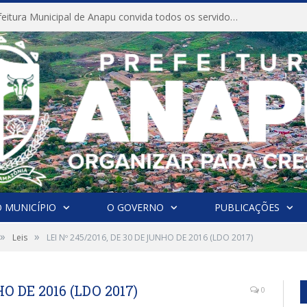
CONVITE A Prefeitura Municipal de Anapu convida todos os servidores públicos municipais para participarem da Audiência Pública de discussão da Lei de Diretrizes Orçamentárias (LDO), importante instrumento de planejamento das ações e investimentos da Administração Pública para o próximo exercício financeiro.
 MUNICÍPIO
O GOVERNO
PUBLICAÇÕES
»
»
Leis
LEI Nº 245/2016, DE 30 DE JUNHO DE 2016 (LDO 2017)
HO DE 2016 (LDO 2017)
0