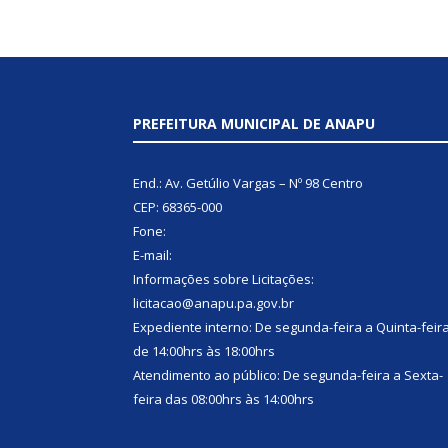
PREFEITURA MUNICIPAL DE ANAPU
End.: Av. Getúlio Vargas – Nº 98 Centro
CEP: 68365-000
Fone:
E-mail:
Informações sobre Licitações:
licitacao@anapu.pa.gov.br
Expediente interno: De segunda-feira a Quinta-feir
de 14:00hrs às 18:00hrs
Atendimento ao público: De segunda-feira a Sexta-
feira das 08:00hrs às 14:00hrs