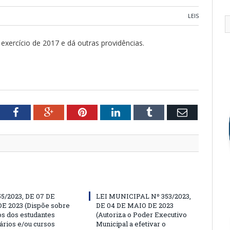
LEIS
exercício de 2017 e dá outras providências.
tter
Facebook
Google+
Pinterest
LinkedIn
Tumblr
Email
55/2023, DE 07 DE
LEI MUNICIPAL Nº 353/2023,
E 2023 (Dispõe sobre
DE 04 DE MAIO DE 2023
os dos estudantes
(Autoriza o Poder Executivo
ários e/ou cursos
Municipal a efetivar o