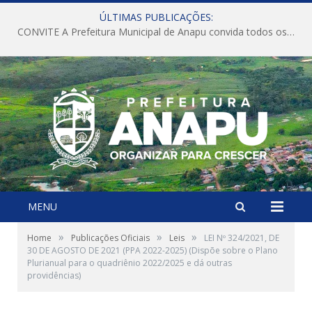
ÚLTIMAS PUBLICAÇÕES:
CONVITE A Prefeitura Municipal de Anapu convida todos os servidores públicos municipais para participarem da Audiência Pública de discussão da Lei de Diretrizes Orçamentárias (LDO), importante instrumento de planejamento das ações e investimentos da Administração Pública para o próximo exercício financeiro.
MENU
»
»
»
Home
Publicações Oficiais
Leis
LEI Nº 324/2021, DE
30 DE AGOSTO DE 2021 (PPA 2022-2025) (Dispõe sobre o Plano
Plurianual para o quadriênio 2022/2025 e dá outras
providências)