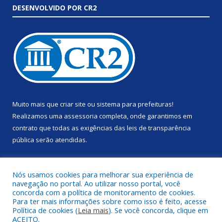
DESENVOLVIDO POR CR2
Muito mais que
criar site
ou
sistema para prefeituras
!
Realizamos uma
assessoria
completa, onde garantimos em
contrato que todas as exigências das
leis de transparência
pública
serão atendidas.
Conheça o
PNTP
e o
Radar da Transparência Pública
Nós usamos cookies para melhorar sua experiência de
navegação no portal. Ao utilizar nosso portal, você
concorda com a política de monitoramento de cookies.
Para ter mais informações sobre como isso é feito, acesse
Política de cookies (
Leia mais
). Se você concorda, clique em
Todos os direitos reservados a Prefeitura Municipal de Anapu.
ACEITO.